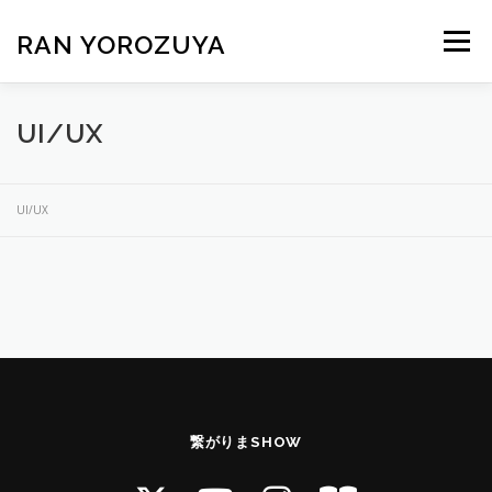
コ
ン
RAN YOROZUYA
メニュ
テ
ン
ツ
PORTFOLIO
UI/UX
へ
ス
キ
UI/UX
ッ
プ
繋がりまSHOW